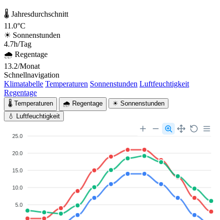
🌡 Jahresdurchschnitt
11.0°C
☀ Sonnenstunden
4.7h/Tag
🌧 Regentage
13.2/Monat
Schnellnavigation
Klimatabelle
Temperaturen
Sonnenstunden
Luftfeuchtigkeit
Regentage
🌡 Temperaturen
🌧 Regentage
☀ Sonnenstunden
💧 Luftfeuchtigkeit
25.0
20.0
15.0
10.0
5.0