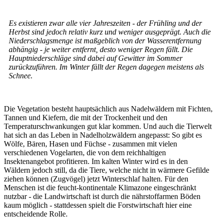
Es existieren zwar alle vier Jahreszeiten - der Frühling und der
Herbst sind jedoch relativ kurz und weniger ausgeprägt. Auch die
Niederschlagsmenge ist maßgeblich von der Wasserentfernung
abhängig - je weiter entfernt, desto weniger Regen fällt. Die
Hauptniederschläge sind dabei auf Gewitter im Sommer
zurückzuführen. Im Winter fällt der Regen dagegen meistens als
Schnee.
Die Vegetation besteht hauptsächlich aus Nadelwäldern mit Fichten,
Tannen und Kiefern, die mit der Trockenheit und den
Temperaturschwankungen gut klar kommen. Und auch die Tierwelt
hat sich an das Leben in Nadelholzwäldern angepasst: So gibt es
Wölfe, Bären, Hasen und Füchse - zusammen mit vielen
verschiedenen Vogelarten, die von dem reichhaltigen
Insektenangebot profitieren. Im kalten Winter wird es in den
Wäldern jedoch still, da die Tiere, welche nicht in wärmere Gefilde
ziehen können (Zugvögel) jetzt Winterschlaf halten. Für den
Menschen ist die feucht-kontinentale Klimazone eingeschränkt
nutzbar - die Landwirtschaft ist durch die nährstoffarmen Böden
kaum möglich - stattdessen spielt die Forstwirtschaft hier eine
entscheidende Rolle.