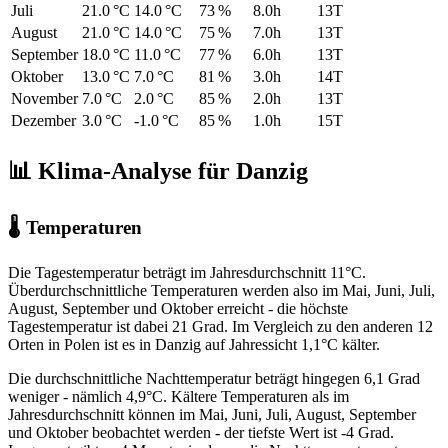
Juli
21.0 °C
14.0 °C
73 %
8.0h
13T
August
21.0 °C
14.0 °C
75 %
7.0h
13T
September
18.0 °C
11.0 °C
77 %
6.0h
13T
Oktober
13.0 °C
7.0 °C
81 %
3.0h
14T
November
7.0 °C
2.0 °C
85 %
2.0h
13T
Dezember
3.0 °C
-1.0 °C
85 %
1.0h
15T
📊 Klima-Analyse für Danzig
🌡 Temperaturen
Die Tagestemperatur beträgt im Jahresdurchschnitt 11°C.
Überdurchschnittliche Temperaturen werden also im Mai, Juni, Juli,
August, September und Oktober erreicht - die höchste
Tagestemperatur ist dabei 21 Grad. Im Vergleich zu den anderen 12
Orten in Polen ist es in Danzig auf Jahressicht 1,1°C kälter.
Die durchschnittliche Nachttemperatur beträgt hingegen 6,1 Grad
weniger - nämlich 4,9°C. Kältere Temperaturen als im
Jahresdurchschnitt können im Mai, Juni, Juli, August, September
und Oktober beobachtet werden - der tiefste Wert ist -4 Grad.