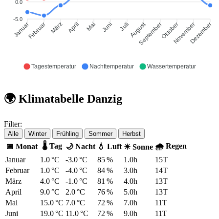
0.0
-5.0
August
Januar
Februar
März
April
Mai
Juni
Juli
September
Oktober
November
Dezember
Tagestemperatur
Nachttemperatur
Wassertemperatur
🌍 Klimatabelle Danzig
Filter:
Alle
Winter
Frühling
Sommer
Herbst
🌡 Tag
🌧 Regen
📅 Monat
🌙 Nacht
💧 Luft
☀ Sonne
Januar
1.0 °C
-3.0 °C
85 %
1.0h
15T
Februar
1.0 °C
-4.0 °C
84 %
3.0h
14T
März
4.0 °C
-1.0 °C
81 %
4.0h
13T
April
9.0 °C
2.0 °C
76 %
5.0h
13T
Mai
15.0 °C
7.0 °C
72 %
7.0h
11T
Juni
19.0 °C
11.0 °C
72 %
9.0h
11T