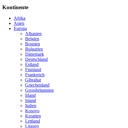
Kontinente
Afrika
Asien
Europa
Albanien
Belgien
Bosnien
Bulgarien
Dänemark
Deutschland
Estland
Finnland
Frankreich
Gibraltar
Griechenland
Grossbritannien
Irland
Island
Italien
Kosovo
Kroatien
Lettland
Litauen