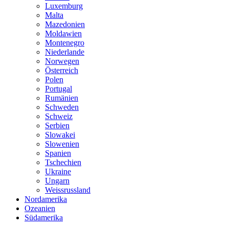
Luxemburg
Malta
Mazedonien
Moldawien
Montenegro
Niederlande
Norwegen
Österreich
Polen
Portugal
Rumänien
Schweden
Schweiz
Serbien
Slowakei
Slowenien
Spanien
Tschechien
Ukraine
Ungarn
Weissrussland
Nordamerika
Ozeanien
Südamerika