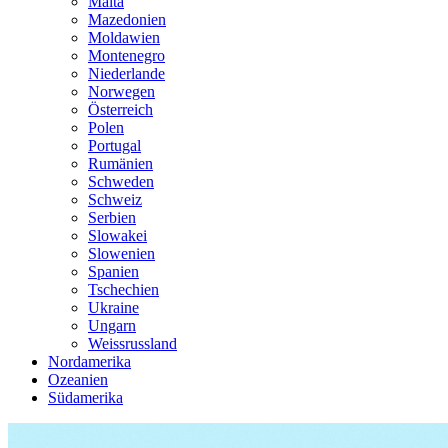
Malta
Mazedonien
Moldawien
Montenegro
Niederlande
Norwegen
Österreich
Polen
Portugal
Rumänien
Schweden
Schweiz
Serbien
Slowakei
Slowenien
Spanien
Tschechien
Ukraine
Ungarn
Weissrussland
Nordamerika
Ozeanien
Südamerika