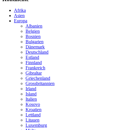
Afrika
Asien
Europa
Albanien
Belgien
Bosnien
Bulgarien
Dänemark
Deutschland
Estland
Finnland
Frankreich
Gibraltar
Griechenland
Grossbritannien
Irland
Island
Italien
Kosovo
Kroatien
Lettland
Litauen
Luxemburg