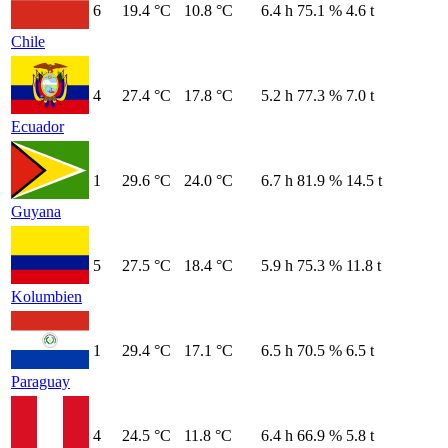
6
19.4 °C
10.8 °C
6.4 h
75.1 %
4.6 t
Chile
4
27.4 °C
17.8 °C
5.2 h
77.3 %
7.0 t
Ecuador
1
29.6 °C
24.0 °C
6.7 h
81.9 %
14.5 t
Guyana
5
27.5 °C
18.4 °C
5.9 h
75.3 %
11.8 t
Kolumbien
1
29.4 °C
17.1 °C
6.5 h
70.5 %
6.5 t
Paraguay
4
24.5 °C
11.8 °C
6.4 h
66.9 %
5.8 t