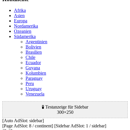
Afrika
Asien
Europa
Nordamerika
Ozeanien
Südamerika
Argentinien
Bolivien
Brasilien
Chile
Ecuador
Guyana
Kolumbien
Paraguay
Peru
Uruguay
Venezuela
🧪 Testanzeige für Sidebar
300×250
[Auto AdSlot: sidebar]
[Page AdSlot: 8 / continent] [Sidebar AdSlot: 1 / sidebar]