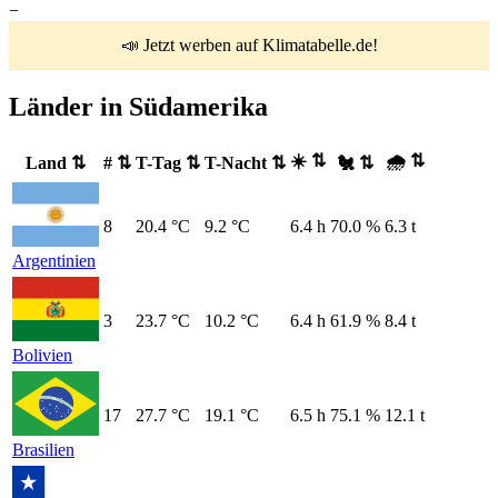
−
📣 Jetzt werben auf Klimatabelle.de!
Länder in Südamerika
☀️ ⇅
🌧️ ⇅
Land ⇅
# ⇅
T-Tag ⇅
T-Nacht ⇅
🐔 ⇅
8
20.4 °C
9.2 °C
6.4 h
70.0 %
6.3 t
Argentinien
3
23.7 °C
10.2 °C
6.4 h
61.9 %
8.4 t
Bolivien
17
27.7 °C
19.1 °C
6.5 h
75.1 %
12.1 t
Brasilien