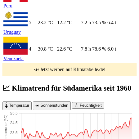
Peru
5
23.2 °C
12.2 °C
7.2 h
73.5 %
6.4 t
Uruguay
4
30.8 °C
22.6 °C
7.8 h
78.6 %
6.0 t
Venezuela
📣 Jetzt werben auf Klimatabelle.de!
📈 Klimatrend für Südamerika seit 1960
🌡️ Temperatur
☀️ Sonnenstunden
💧 Feuchtigkeit