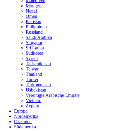
Malediven
Mongolei
Nepal
Oman
Pakistan
Philippinen
Russland
Saudi Arabien
Singapur
Sri Lanka
Südkorea
Syrien
Tadschikistan
Taiwan
Thailand
Türkei
Turkmenistan
Usbekistan
Vereinigte Arabische Emirate
Vietnam
Zypern
Europa
Nordamerika
Ozeanien
Südamerika