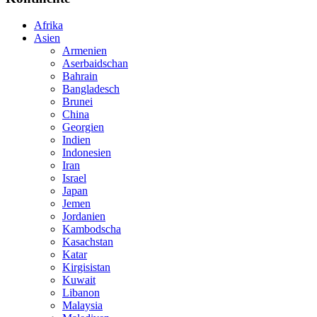
Afrika
Asien
Armenien
Aserbaidschan
Bahrain
Bangladesch
Brunei
China
Georgien
Indien
Indonesien
Iran
Israel
Japan
Jemen
Jordanien
Kambodscha
Kasachstan
Katar
Kirgisistan
Kuwait
Libanon
Malaysia