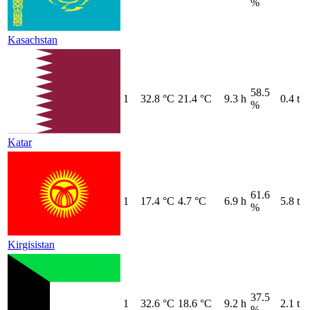
%
Kasachstan
58.5
1
32.8 °C
21.4 °C
9.3 h
0.4 t
%
Katar
61.6
1
17.4 °C
4.7 °C
6.9 h
5.8 t
%
Kirgisistan
37.5
1
32.6 °C
18.6 °C
9.2 h
2.1 t
%