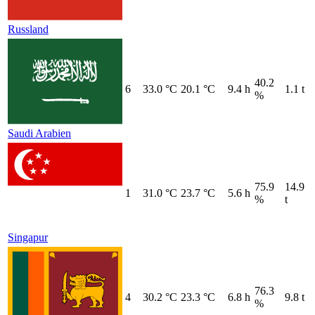
Russland
40.2
6
33.0 °C
20.1 °C
9.4 h
1.1 t
%
Saudi Arabien
75.9
14.9
1
31.0 °C
23.7 °C
5.6 h
%
t
Singapur
76.3
4
30.2 °C
23.3 °C
6.8 h
9.8 t
%