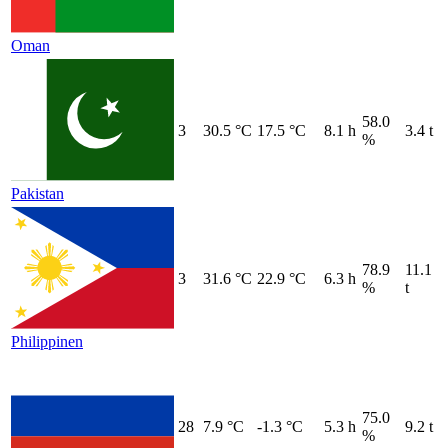
Oman
58.0
3
30.5 °C
17.5 °C
8.1 h
3.4 t
%
Pakistan
78.9
11.1
3
31.6 °C
22.9 °C
6.3 h
%
t
Philippinen
75.0
28
7.9 °C
-1.3 °C
5.3 h
9.2 t
%