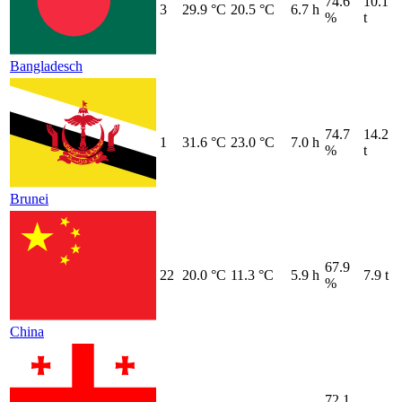
74.6
10.1
3
29.9 °C
20.5 °C
6.7 h
%
t
Bangladesch
74.7
14.2
1
31.6 °C
23.0 °C
7.0 h
%
t
Brunei
67.9
22
20.0 °C
11.3 °C
5.9 h
7.9 t
%
China
72.1