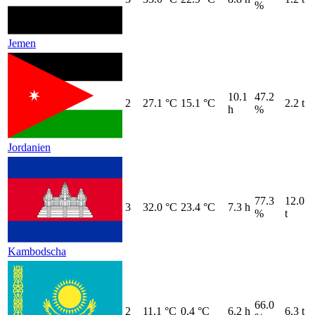
%
Jemen
10.1
47.2
2
27.1 °C
15.1 °C
2.2 t
h
%
Jordanien
77.3
12.0
3
32.0 °C
23.4 °C
7.3 h
%
t
Kambodscha
66.0
2
11.1 °C
0.4 °C
6.2 h
6.3 t