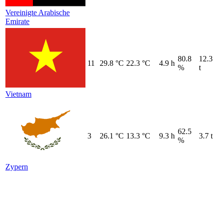
Vereinigte Arabische
Emirate
80.8
12.3
11
29.8 °C
22.3 °C
4.9 h
%
t
Vietnam
62.5
3
26.1 °C
13.3 °C
9.3 h
3.7 t
%
Zypern