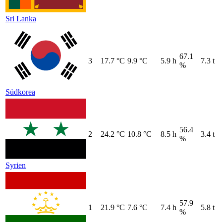
Sri Lanka
67.1
3
17.7 °C
9.9 °C
5.9 h
7.3 t
%
Südkorea
56.4
2
24.2 °C
10.8 °C
8.5 h
3.4 t
%
Syrien
57.9
1
21.9 °C
7.6 °C
7.4 h
5.8 t
%