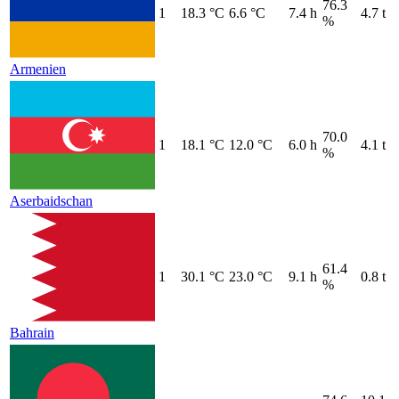
76.3
1
18.3 °C
6.6 °C
7.4 h
4.7 t
%
Armenien
70.0
1
18.1 °C
12.0 °C
6.0 h
4.1 t
%
Aserbaidschan
61.4
1
30.1 °C
23.0 °C
9.1 h
0.8 t
%
Bahrain