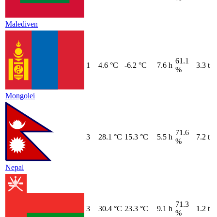
Malediven
61.1
1
4.6 °C
-6.2 °C
7.6 h
3.3 t
%
Mongolei
71.6
3
28.1 °C
15.3 °C
5.5 h
7.2 t
%
Nepal
71.3
3
30.4 °C
23.3 °C
9.1 h
1.2 t
%