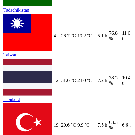
Tadschikistan
76.8
11.6
4
26.7 °C
19.2 °C
5.1 h
%
t
Taiwan
78.5
10.4
12
31.6 °C
23.0 °C
7.2 h
%
t
Thailand
63.3
19
20.6 °C
9.9 °C
7.5 h
6.6 t
%