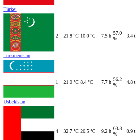
Türkei
57.0
2
21.8 °C
10.0 °C
7.5 h
3.4 t
%
Turkmenistan
56.2
1
21.0 °C
8.4 °C
7.7 h
4.8 t
%
Usbekistan
63.8
4
32.7 °C
20.5 °C
9.2 h
0.9 t
%