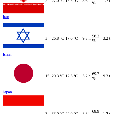
2
27.0 °C
15.5 °C
8.6 h
1.7 t
%
Iran
58.2
3
26.8 °C
17.0 °C
9.3 h
3.2 t
%
Israel
69.7
15
20.3 °C
12.5 °C
5.2 h
9.3 t
%
Japan
68.9
3
33.0 °C
22.9 °C
8.8 h
1.2 t