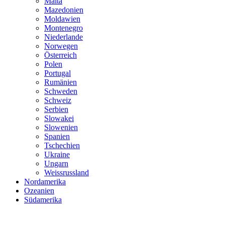
Malta
Mazedonien
Moldawien
Montenegro
Niederlande
Norwegen
Österreich
Polen
Portugal
Rumänien
Schweden
Schweiz
Serbien
Slowakei
Slowenien
Spanien
Tschechien
Ukraine
Ungarn
Weissrussland
Nordamerika
Ozeanien
Südamerika