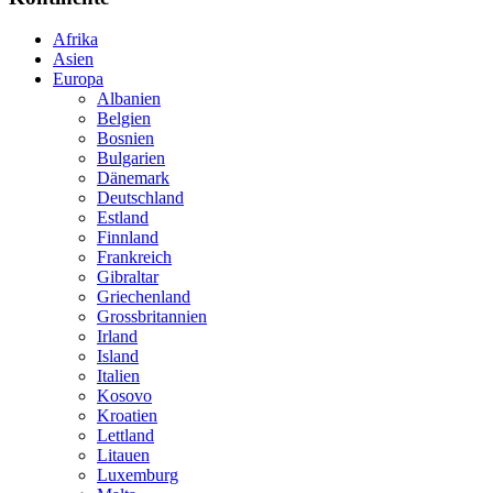
Afrika
Asien
Europa
Albanien
Belgien
Bosnien
Bulgarien
Dänemark
Deutschland
Estland
Finnland
Frankreich
Gibraltar
Griechenland
Grossbritannien
Irland
Island
Italien
Kosovo
Kroatien
Lettland
Litauen
Luxemburg