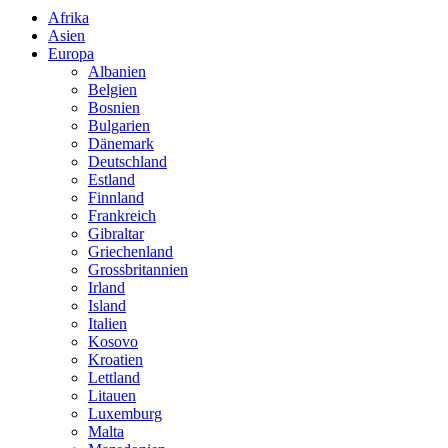
Afrika
Asien
Europa
Albanien
Belgien
Bosnien
Bulgarien
Dänemark
Deutschland
Estland
Finnland
Frankreich
Gibraltar
Griechenland
Grossbritannien
Irland
Island
Italien
Kosovo
Kroatien
Lettland
Litauen
Luxemburg
Malta