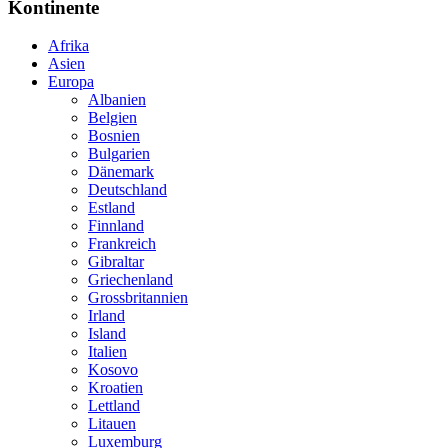
Kontinente
Afrika
Asien
Europa
Albanien
Belgien
Bosnien
Bulgarien
Dänemark
Deutschland
Estland
Finnland
Frankreich
Gibraltar
Griechenland
Grossbritannien
Irland
Island
Italien
Kosovo
Kroatien
Lettland
Litauen
Luxemburg