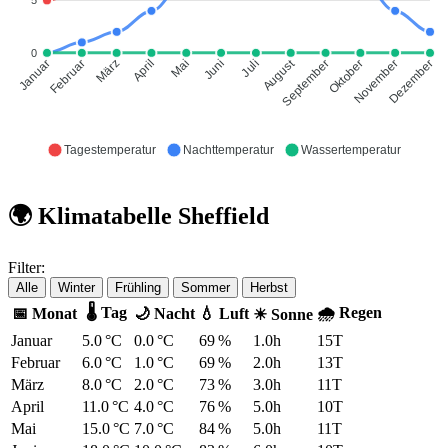
5
0
August
Februar
März
April
Mai
Juni
Juli
September
Oktober
November
Januar
Dezember
Tagestemperatur
Nachttemperatur
Wassertemperatur
🌍 Klimatabelle Sheffield
Filter:
Alle
Winter
Frühling
Sommer
Herbst
🌡 Tag
🌧 Regen
📅 Monat
🌙 Nacht
💧 Luft
☀ Sonne
Januar
5.0 °C
0.0 °C
69 %
1.0h
15T
Februar
6.0 °C
1.0 °C
69 %
2.0h
13T
März
8.0 °C
2.0 °C
73 %
3.0h
11T
April
11.0 °C
4.0 °C
76 %
5.0h
10T
Mai
15.0 °C
7.0 °C
84 %
5.0h
11T