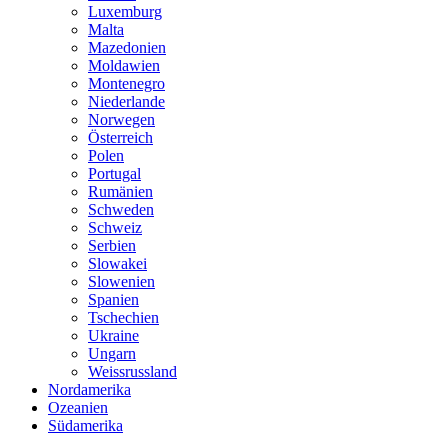
Luxemburg
Malta
Mazedonien
Moldawien
Montenegro
Niederlande
Norwegen
Österreich
Polen
Portugal
Rumänien
Schweden
Schweiz
Serbien
Slowakei
Slowenien
Spanien
Tschechien
Ukraine
Ungarn
Weissrussland
Nordamerika
Ozeanien
Südamerika