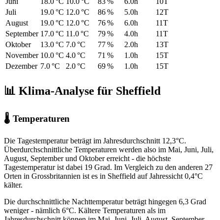
Juni
18.0 °C
10.0 °C
83 %
6.0h
10T
Juli
19.0 °C
12.0 °C
86 %
5.0h
12T
August
19.0 °C
12.0 °C
76 %
6.0h
11T
September
17.0 °C
11.0 °C
79 %
4.0h
11T
Oktober
13.0 °C
7.0 °C
77 %
2.0h
13T
November
10.0 °C
4.0 °C
71 %
1.0h
15T
Dezember
7.0 °C
2.0 °C
69 %
1.0h
15T
📊 Klima-Analyse für Sheffield
🌡 Temperaturen
Die Tagestemperatur beträgt im Jahresdurchschnitt 12,3°C.
Überdurchschnittliche Temperaturen werden also im Mai, Juni, Juli,
August, September und Oktober erreicht - die höchste
Tagestemperatur ist dabei 19 Grad. Im Vergleich zu den anderen 27
Orten in Grossbritannien ist es in Sheffield auf Jahressicht 0,4°C
kälter.
Die durchschnittliche Nachttemperatur beträgt hingegen 6,3 Grad
weniger - nämlich 6°C. Kältere Temperaturen als im
Jahresdurchschnitt können im Mai, Juni, Juli, August, September