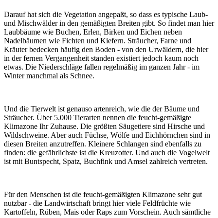
Darauf hat sich die Vegetation angepaßt, so dass es typische Laub-
und Mischwälder in den gemäßigten Breiten gibt. So findet man hier
Laubbäume wie Buchen, Erlen, Birken und Eichen neben
Nadelbäumen wie Fichten und Kiefern. Sträucher, Farne und
Kräuter bedecken häufig den Boden - von den Urwäldern, die hier
in der fernen Vergangenheit standen existiert jedoch kaum noch
etwas. Die Niederschläge fallen regelmäßig im ganzen Jahr - im
Winter manchmal als Schnee.
Und die Tierwelt ist genauso artenreich, wie die der Bäume und
Sträucher. Über 5.000 Tierarten nennen die feucht-gemäßigte
Klimazone Ihr Zuhause. Die größten Säugetiere sind Hirsche und
Wildschweine. Aber auch Füchse, Wölfe und Eichhörnchen sind in
diesen Breiten anzutreffen. Kleinere Schlangen sind ebenfalls zu
finden: die gefährlichste ist die Kreuzotter. Und auch die Vogelwelt
ist mit Buntspecht, Spatz, Buchfink und Amsel zahlreich vertreten.
Für den Menschen ist die feucht-gemäßigten Klimazone sehr gut
nutzbar - die Landwirtschaft bringt hier viele Feldfrüchte wie
Kartoffeln, Rüben, Mais oder Raps zum Vorschein. Auch sämtliche