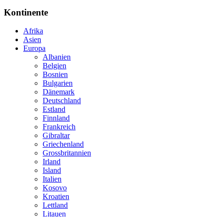
Kontinente
Afrika
Asien
Europa
Albanien
Belgien
Bosnien
Bulgarien
Dänemark
Deutschland
Estland
Finnland
Frankreich
Gibraltar
Griechenland
Grossbritannien
Irland
Island
Italien
Kosovo
Kroatien
Lettland
Litauen