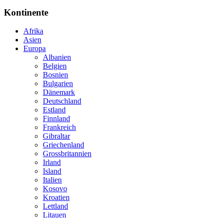
Kontinente
Afrika
Asien
Europa
Albanien
Belgien
Bosnien
Bulgarien
Dänemark
Deutschland
Estland
Finnland
Frankreich
Gibraltar
Griechenland
Grossbritannien
Irland
Island
Italien
Kosovo
Kroatien
Lettland
Litauen