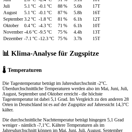
Juli
5.1 °C
-0.1 °C
88 %
5.6h
17T
August
5.1 °C
-0.1 °C
87 %
5.8h
16T
September
3.2 °C
-1.8 °C
81 %
6.1h
12T
Oktober
0.4 °C
-4.3 °C
71 %
6.1h
10T
November
-4.6 °C
-9.5 °C
75 %
4.4h
13T
Dezember
-7.1 °C
-12.3 °C
75 %
3.7h
15T
📊 Klima-Analyse für Zugspitze
🌡 Temperaturen
Die Tagestemperatur beträgt im Jahresdurchschnitt -2°C.
Überdurchschnittliche Temperaturen werden also im Mai, Juni, Juli,
August, September und Oktober erreicht - die höchste
Tagestemperatur ist dabei 5,1 Grad. Im Vergleich zu den anderen 28
Orten in Deutschland ist es auf der Zugspitze auf Jahressicht 14,3°C
kälter.
Die durchschnittliche Nachttemperatur beträgt hingegen 5,1 Grad
weniger - nämlich -7,1°C. Kältere Temperaturen als im
Jahresdurchschnitt können im Mai, Juni, Juli, August, September