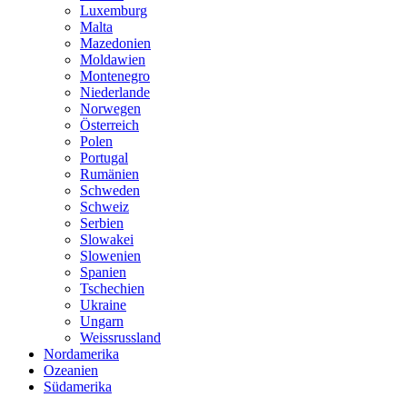
Luxemburg
Malta
Mazedonien
Moldawien
Montenegro
Niederlande
Norwegen
Österreich
Polen
Portugal
Rumänien
Schweden
Schweiz
Serbien
Slowakei
Slowenien
Spanien
Tschechien
Ukraine
Ungarn
Weissrussland
Nordamerika
Ozeanien
Südamerika