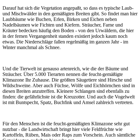
Darauf hat sich die Vegetation angepaßt, so dass es typische Laub-
und Mischwälder in den gemäßigten Breiten gibt. So findet man hier
Laubbäume wie Buchen, Erlen, Birken und Eichen neben
Nadelbäumen wie Fichten und Kiefern. Sträucher, Farne und
Kräuter bedecken häufig den Boden - von den Urwäldern, die hier
in der fernen Vergangenheit standen existiert jedoch kaum noch
etwas. Die Niederschläge fallen regelmäßig im ganzen Jahr - im
Winter manchmal als Schnee.
Und die Tierwelt ist genauso artenreich, wie die der Bäume und
Sträucher. Über 5.000 Tierarten nennen die feucht-gemäßigte
Klimazone Ihr Zuhause. Die größten Säugetiere sind Hirsche und
Wildschweine. Aber auch Füchse, Wölfe und Eichhörnchen sind in
diesen Breiten anzutreffen. Kleinere Schlangen sind ebenfalls zu
finden: die gefährlichste ist die Kreuzotter. Und auch die Vogelwelt
ist mit Buntspecht, Spatz, Buchfink und Amsel zahlreich vertreten.
Für den Menschen ist die feucht-gemäßigten Klimazone sehr gut
nutzbar - die Landwirtschaft bringt hier viele Feldfrüchte wie
Kartoffeln, Rüben, Mais oder Raps zum Vorschein. Auch sämtliche