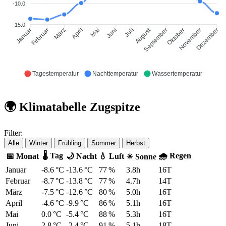
-10.0
-15.0
August
Februar
März
April
Mai
Juni
Juli
September
Oktober
November
Januar
Dezember
Tagestemperatur
Nachttemperatur
Wassertemperatur
🌍 Klimatabelle Zugspitze
Filter:
Alle
Winter
Frühling
Sommer
Herbst
🌡 Tag
🌧 Regen
📅 Monat
🌙 Nacht
💧 Luft
☀ Sonne
Januar
-8.6 °C
-13.6 °C
77 %
3.8h
16T
Februar
-8.7 °C
-13.8 °C
77 %
4.7h
14T
März
-7.5 °C
-12.6 °C
80 %
5.0h
16T
April
-4.6 °C
-9.9 °C
86 %
5.1h
16T
Mai
0.0 °C
-5.4 °C
88 %
5.3h
16T
Juni
2.8 °C
-2.4 °C
91 %
5.1h
18T