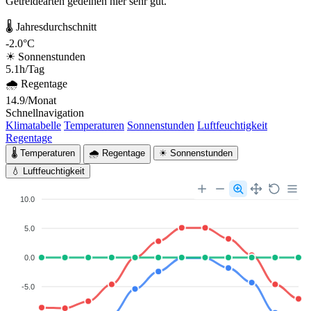
Getreidearten gedeihen hier sehr gut.
🌡 Jahresdurchschnitt
-2.0°C
☀ Sonnenstunden
5.1h/Tag
🌧 Regentage
14.9/Monat
Schnellnavigation
Klimatabelle
Temperaturen
Sonnenstunden
Luftfeuchtigkeit
Regentage
🌡 Temperaturen
🌧 Regentage
☀ Sonnenstunden
💧 Luftfeuchtigkeit
10.0
5.0
0.0
-5.0