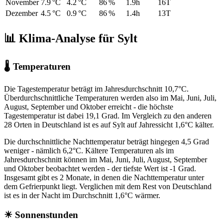
November
7.9 °C
4.2 °C
86 %
1.9h
16T
Dezember
4.5 °C
0.9 °C
86 %
1.4h
13T
📊 Klima-Analyse für Sylt
🌡 Temperaturen
Die Tagestemperatur beträgt im Jahresdurchschnitt 10,7°C.
Überdurchschnittliche Temperaturen werden also im Mai, Juni, Juli,
August, September und Oktober erreicht - die höchste
Tagestemperatur ist dabei 19,1 Grad. Im Vergleich zu den anderen
28 Orten in Deutschland ist es auf Sylt auf Jahressicht 1,6°C kälter.
Die durchschnittliche Nachttemperatur beträgt hingegen 4,5 Grad
weniger - nämlich 6,2°C. Kältere Temperaturen als im
Jahresdurchschnitt können im Mai, Juni, Juli, August, September
und Oktober beobachtet werden - der tiefste Wert ist -1 Grad.
Insgesamt gibt es 2 Monate, in denen die Nachttemperatur unter
dem Gefrierpunkt liegt. Verglichen mit dem Rest von Deutschland
ist es in der Nacht im Durchschnitt 1,6°C wärmer.
☀ Sonnenstunden