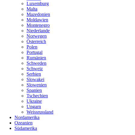
Luxemburg
Malta
Mazedonien
Moldawien
Montenegro
Niederlande
Norwegen
Österreich
Polen
Portugal
Rumänien
Schweden
Schweiz
Serbien
Slowakei
Slowenien
Spanien
Tschechien
Ukraine
Ungarn
Weissrussland
Nordamerika
Ozeanien
Südamerika