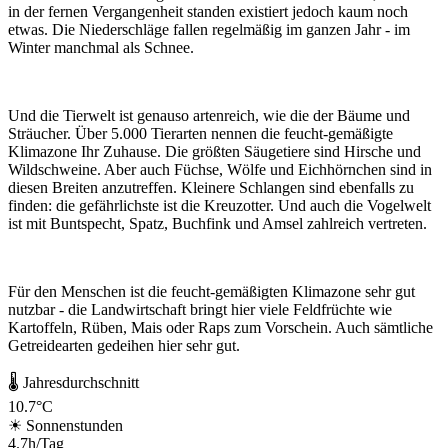
in der fernen Vergangenheit standen existiert jedoch kaum noch
etwas. Die Niederschläge fallen regelmäßig im ganzen Jahr - im
Winter manchmal als Schnee.
Und die Tierwelt ist genauso artenreich, wie die der Bäume und
Sträucher. Über 5.000 Tierarten nennen die feucht-gemäßigte
Klimazone Ihr Zuhause. Die größten Säugetiere sind Hirsche und
Wildschweine. Aber auch Füchse, Wölfe und Eichhörnchen sind in
diesen Breiten anzutreffen. Kleinere Schlangen sind ebenfalls zu
finden: die gefährlichste ist die Kreuzotter. Und auch die Vogelwelt
ist mit Buntspecht, Spatz, Buchfink und Amsel zahlreich vertreten.
Für den Menschen ist die feucht-gemäßigten Klimazone sehr gut
nutzbar - die Landwirtschaft bringt hier viele Feldfrüchte wie
Kartoffeln, Rüben, Mais oder Raps zum Vorschein. Auch sämtliche
Getreidearten gedeihen hier sehr gut.
🌡 Jahresdurchschnitt
10.7°C
☀ Sonnenstunden
4.7h/Tag