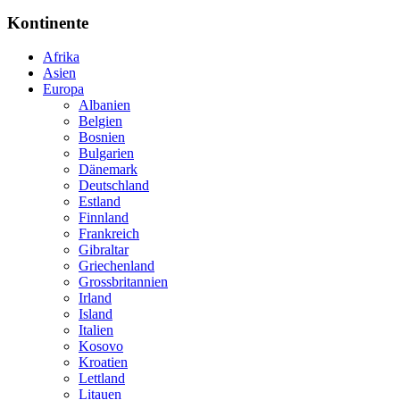
Kontinente
Afrika
Asien
Europa
Albanien
Belgien
Bosnien
Bulgarien
Dänemark
Deutschland
Estland
Finnland
Frankreich
Gibraltar
Griechenland
Grossbritannien
Irland
Island
Italien
Kosovo
Kroatien
Lettland
Litauen