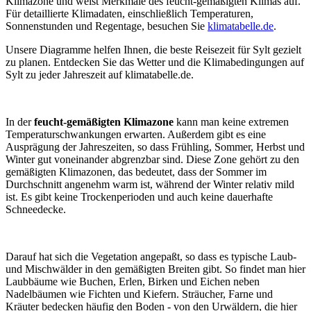
Klimazone und weist Merkmale des feucht-gemäßigten Klimas auf.
Für detaillierte Klimadaten, einschließlich Temperaturen,
Sonnenstunden und Regentage, besuchen Sie
klimatabelle.de
.
Unsere Diagramme helfen Ihnen, die beste Reisezeit für Sylt gezielt
zu planen. Entdecken Sie das Wetter und die Klimabedingungen auf
Sylt zu jeder Jahreszeit auf klimatabelle.de.
In der
feucht-gemäßigten Klimazone
kann man keine extremen
Temperaturschwankungen erwarten. Außerdem gibt es eine
Ausprägung der Jahreszeiten, so dass Frühling, Sommer, Herbst und
Winter gut voneinander abgrenzbar sind. Diese Zone gehört zu den
gemäßigten Klimazonen, das bedeutet, dass der Sommer im
Durchschnitt angenehm warm ist, während der Winter relativ mild
ist. Es gibt keine Trockenperioden und auch keine dauerhafte
Schneedecke.
Darauf hat sich die Vegetation angepaßt, so dass es typische Laub-
und Mischwälder in den gemäßigten Breiten gibt. So findet man hier
Laubbäume wie Buchen, Erlen, Birken und Eichen neben
Nadelbäumen wie Fichten und Kiefern. Sträucher, Farne und
Kräuter bedecken häufig den Boden - von den Urwäldern, die hier