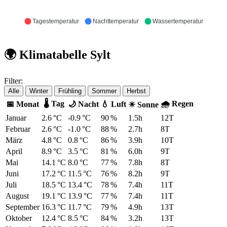
Tagestemperatur
Nachttemperatur
Wassertemperatur
🌍 Klimatabelle Sylt
Filter:
Alle
Winter
Frühling
Sommer
Herbst
🌡 Tag
🌧 Regen
📅 Monat
🌙 Nacht
💧 Luft
☀ Sonne
Januar
2.6 °C
-0.9 °C
90 %
1.5h
12T
Februar
2.6 °C
-1.0 °C
88 %
2.7h
8T
März
4.8 °C
0.8 °C
86 %
3.9h
10T
April
8.9 °C
3.5 °C
81 %
6.0h
9T
Mai
14.1 °C
8.0 °C
77 %
7.8h
8T
Juni
17.2 °C
11.5 °C
76 %
8.2h
9T
Juli
18.5 °C
13.4 °C
78 %
7.4h
11T
August
19.1 °C
13.9 °C
77 %
7.4h
11T
September
16.3 °C
11.7 °C
79 %
4.9h
13T
Oktober
12.4 °C
8.5 °C
84 %
3.2h
13T