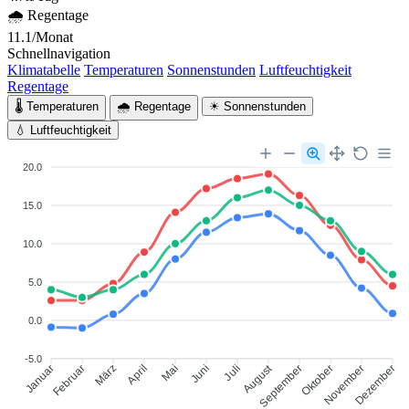
🌧 Regentage
11.1/Monat
Schnellnavigation
Klimatabelle
Temperaturen
Sonnenstunden
Luftfeuchtigkeit
Regentage
🌡 Temperaturen
🌧 Regentage
☀ Sonnenstunden
💧 Luftfeuchtigkeit
20.0
15.0
10.0
5.0
0.0
-5.0
August
Januar
Februar
März
April
Mai
Juni
Juli
September
Oktober
November
Dezember