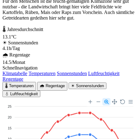
Für den Menschen ist die feucht-gemäßigten Klimazone sehr gut
nutzbar - die Landwirtschaft bringt hier viele Feldfrüchte wie
Kartoffeln, Rüben, Mais oder Raps zum Vorschein. Auch sämtliche
Getreidearten gedeihen hier sehr gut.
🌡 Jahresdurchschnitt
13.1°C
☀ Sonnenstunden
4.1h/Tag
🌧 Regentage
14.5/Monat
Schnellnavigation
Klimatabelle
Temperaturen
Sonnenstunden
Luftfeuchtigkeit
Regentage
🌡 Temperaturen
🌧 Regentage
☀ Sonnenstunden
💧 Luftfeuchtigkeit
25
20
15
10