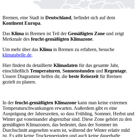
Bremen, eine Stadt in
Deutschland
, befindet sich auf dem
Kontinent Europa
.
Das
Klima
in Bremen ist Teil der
Gemäßigten Zone
und zeigt
Merkmale des
feucht-gemäßigten Klimazone
.
Um mehr über das
Klima
in Bremen zu erfahren, besuche
klimatabelle.de
.
Hier findest du detaillierte
Klimadaten
für das gesamte Jahr,
einschließlich
Temperaturen
,
Sonnenstunden
und
Regentage
.
Unsere Diagramme helfen dir, die
beste Reisezeit
für Bremen
gezielt zu planen.
In der
feucht-gemäßigten Klimazone
kann man keine extremen
Temperaturschwankungen erwarten. Außerdem gibt es eine
Ausprägung der Jahreszeiten, so dass Frühling, Sommer, Herbst und
Winter gut voneinander abgrenzbar sind. Diese Zone gehört zu den
gemäßigten Klimazonen, das bedeutet, dass der Sommer im
Durchschnitt angenehm warm ist, während der Winter relativ mild
ist. Es gibt keine Trockenperioden und auch keine dauerhafte