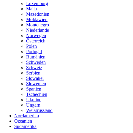
Luxemburg
Malta
Mazedonien
Moldawien
Montenegro
Niederlande
Norwegen
Österreich
Polen
Portugal
Rumänien
Schweden
Schweiz
Serbien
Slowakei
Slowenien
Spanien
Tschechien
Ukraine
Ungarn
Weissrussland
Nordamerika
Ozeanien
Südamerika