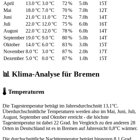
April
13.0 °C
3.0 °C
72 %
5.0h
15T
Mai
18.0 °C
7.0 °C
70 %
7.0h
12T
Juni
21.0 °C
11.0 °C
72 %
7.0h
14T
Juli
22.0 °C
12.0 °C
75 %
6.0h
16T
August
22.0 °C
12.0 °C
78 %
6.0h
14T
September
19.0 °C
9.0 °C
80 %
5.0h
14T
Oktober
14.0 °C
6.0 °C
83 %
3.0h
15T
November
8.0 °C
3.0 °C
87 %
2.0h
17T
Dezember
5.0 °C
0.0 °C
87 %
1.0h
15T
📊 Klima-Analyse für Bremen
🌡 Temperaturen
Die Tagestemperatur beträgt im Jahresdurchschnitt 13,1°C.
Überdurchschnittliche Temperaturen werden also im Mai, Juni, Juli,
August, September und Oktober erreicht - die höchste
Tagestemperatur ist dabei 22 Grad. Im Vergleich zu den anderen 28
Orten in Deutschland ist es in Bremen auf Jahressicht 0,8°C wärmer.
Die durchschnittliche Nachttemperatur beträgt hingegen 8,1 Grad