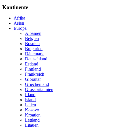
Kontinente
Afrika
Asien
Europa
Albanien
Belgien
Bosnien
Bulgarien
Dänemark
Deutschland
Estland
Finnland
Frankreich
Gibraltar
Griechenland
Grossbritannien
Irland
Island
Italien
Kosovo
Kroatien
Lettland
Litauen