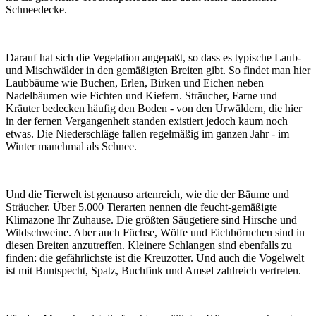
Schneedecke.
Darauf hat sich die Vegetation angepaßt, so dass es typische Laub-
und Mischwälder in den gemäßigten Breiten gibt. So findet man hier
Laubbäume wie Buchen, Erlen, Birken und Eichen neben
Nadelbäumen wie Fichten und Kiefern. Sträucher, Farne und
Kräuter bedecken häufig den Boden - von den Urwäldern, die hier
in der fernen Vergangenheit standen existiert jedoch kaum noch
etwas. Die Niederschläge fallen regelmäßig im ganzen Jahr - im
Winter manchmal als Schnee.
Und die Tierwelt ist genauso artenreich, wie die der Bäume und
Sträucher. Über 5.000 Tierarten nennen die feucht-gemäßigte
Klimazone Ihr Zuhause. Die größten Säugetiere sind Hirsche und
Wildschweine. Aber auch Füchse, Wölfe und Eichhörnchen sind in
diesen Breiten anzutreffen. Kleinere Schlangen sind ebenfalls zu
finden: die gefährlichste ist die Kreuzotter. Und auch die Vogelwelt
ist mit Buntspecht, Spatz, Buchfink und Amsel zahlreich vertreten.