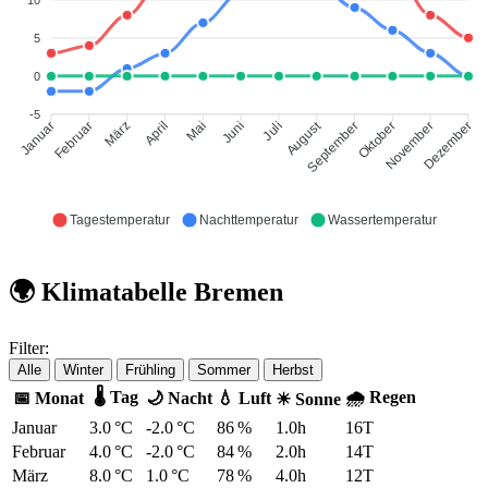
5
0
-5
August
Februar
März
April
Mai
Juni
Juli
September
Oktober
November
Januar
Dezember
Tagestemperatur
Nachttemperatur
Wassertemperatur
🌍 Klimatabelle Bremen
Filter:
Alle
Winter
Frühling
Sommer
Herbst
🌡 Tag
🌧 Regen
📅 Monat
🌙 Nacht
💧 Luft
☀ Sonne
Januar
3.0 °C
-2.0 °C
86 %
1.0h
16T
Februar
4.0 °C
-2.0 °C
84 %
2.0h
14T
März
8.0 °C
1.0 °C
78 %
4.0h
12T