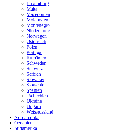
Luxemburg
Malta
Mazedonien
Moldawien
Montenegro
Niederlande
Norwegen
Österreich
Polen
Portugal
Rumänien
Schweden
Schweiz
Serbien
Slowakei
Slowenien
Spanien
Tschechien
Ukraine
Ungarn
Weissrussland
Nordamerika
Ozeanien
Südamerika