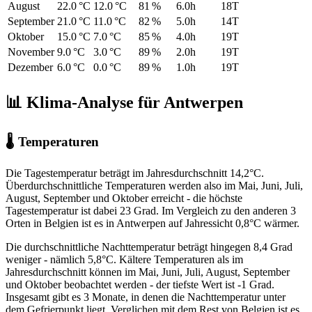
August
22.0 °C
12.0 °C
81 %
6.0h
18T
September
21.0 °C
11.0 °C
82 %
5.0h
14T
Oktober
15.0 °C
7.0 °C
85 %
4.0h
19T
November
9.0 °C
3.0 °C
89 %
2.0h
19T
Dezember
6.0 °C
0.0 °C
89 %
1.0h
19T
📊 Klima-Analyse für Antwerpen
🌡 Temperaturen
Die Tagestemperatur beträgt im Jahresdurchschnitt 14,2°C.
Überdurchschnittliche Temperaturen werden also im Mai, Juni, Juli,
August, September und Oktober erreicht - die höchste
Tagestemperatur ist dabei 23 Grad. Im Vergleich zu den anderen 3
Orten in Belgien ist es in Antwerpen auf Jahressicht 0,8°C wärmer.
Die durchschnittliche Nachttemperatur beträgt hingegen 8,4 Grad
weniger - nämlich 5,8°C. Kältere Temperaturen als im
Jahresdurchschnitt können im Mai, Juni, Juli, August, September
und Oktober beobachtet werden - der tiefste Wert ist -1 Grad.
Insgesamt gibt es 3 Monate, in denen die Nachttemperatur unter
dem Gefrierpunkt liegt. Verglichen mit dem Rest von Belgien ist es