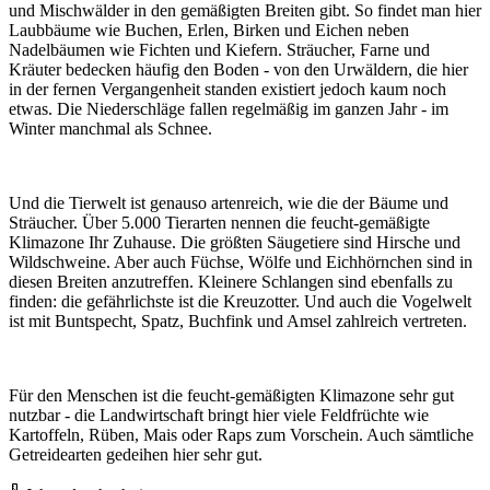
und Mischwälder in den gemäßigten Breiten gibt. So findet man hier
Laubbäume wie Buchen, Erlen, Birken und Eichen neben
Nadelbäumen wie Fichten und Kiefern. Sträucher, Farne und
Kräuter bedecken häufig den Boden - von den Urwäldern, die hier
in der fernen Vergangenheit standen existiert jedoch kaum noch
etwas. Die Niederschläge fallen regelmäßig im ganzen Jahr - im
Winter manchmal als Schnee.
Und die Tierwelt ist genauso artenreich, wie die der Bäume und
Sträucher. Über 5.000 Tierarten nennen die feucht-gemäßigte
Klimazone Ihr Zuhause. Die größten Säugetiere sind Hirsche und
Wildschweine. Aber auch Füchse, Wölfe und Eichhörnchen sind in
diesen Breiten anzutreffen. Kleinere Schlangen sind ebenfalls zu
finden: die gefährlichste ist die Kreuzotter. Und auch die Vogelwelt
ist mit Buntspecht, Spatz, Buchfink und Amsel zahlreich vertreten.
Für den Menschen ist die feucht-gemäßigten Klimazone sehr gut
nutzbar - die Landwirtschaft bringt hier viele Feldfrüchte wie
Kartoffeln, Rüben, Mais oder Raps zum Vorschein. Auch sämtliche
Getreidearten gedeihen hier sehr gut.