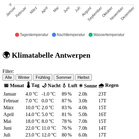
-5
August
Februar
März
April
Mai
Juni
Juli
September
Oktober
November
Januar
Dezember
Tagestemperatur
Nachttemperatur
Wassertemperatur
🌍 Klimatabelle Antwerpen
Filter:
Alle
Winter
Frühling
Sommer
Herbst
🌡 Tag
🌧 Regen
📅 Monat
🌙 Nacht
💧 Luft
☀ Sonne
Januar
4.0 °C
-1.0 °C
89 %
2.0h
23T
Februar
7.0 °C
0.0 °C
87 %
3.0h
17T
März
10.0 °C
2.0 °C
83 %
4.0h
15T
April
14.0 °C
5.0 °C
81 %
5.0h
16T
Mai
18.0 °C
8.0 °C
78 %
7.0h
15T
Juni
22.0 °C
11.0 °C
76 %
7.0h
14T
Juli
23.0 °C
12.0 °C
80 %
6.0h
17T