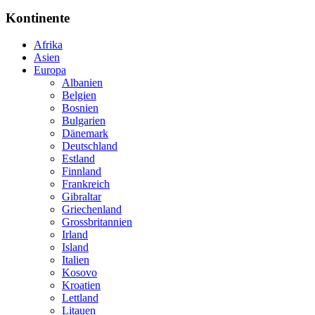
Kontinente
Afrika
Asien
Europa
Albanien
Belgien
Bosnien
Bulgarien
Dänemark
Deutschland
Estland
Finnland
Frankreich
Gibraltar
Griechenland
Grossbritannien
Irland
Island
Italien
Kosovo
Kroatien
Lettland
Litauen