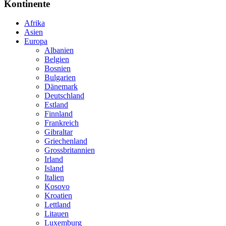
Kontinente
Afrika
Asien
Europa
Albanien
Belgien
Bosnien
Bulgarien
Dänemark
Deutschland
Estland
Finnland
Frankreich
Gibraltar
Griechenland
Grossbritannien
Irland
Island
Italien
Kosovo
Kroatien
Lettland
Litauen
Luxemburg