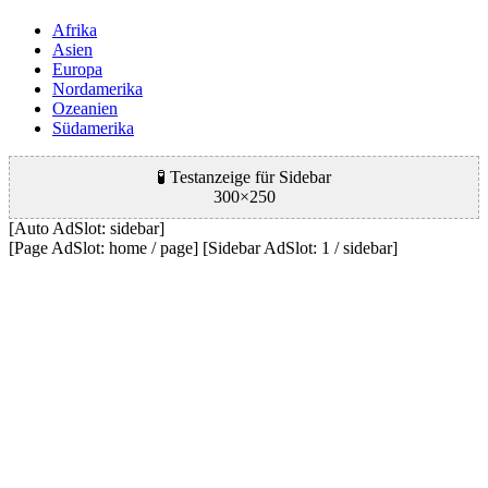
Afrika
Asien
Europa
Nordamerika
Ozeanien
Südamerika
🧪 Testanzeige für Sidebar
300×250
[Auto AdSlot: sidebar]
[Page AdSlot: home / page] [Sidebar AdSlot: 1 / sidebar]