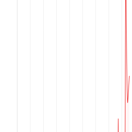
🌍 Globale Klimaentwicklung seit 1960
🌡️ Temperatur
☀️ Sonnenstunden
💧 Luftfeuchtigkeit