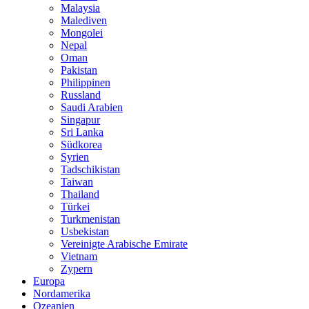
Malaysia
Malediven
Mongolei
Nepal
Oman
Pakistan
Philippinen
Russland
Saudi Arabien
Singapur
Sri Lanka
Südkorea
Syrien
Tadschikistan
Taiwan
Thailand
Türkei
Turkmenistan
Usbekistan
Vereinigte Arabische Emirate
Vietnam
Zypern
Europa
Nordamerika
Ozeanien