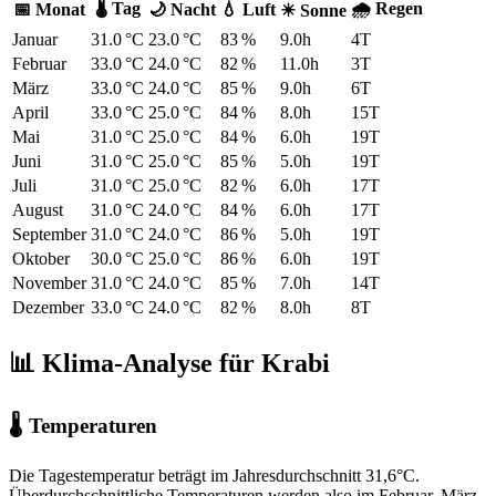
🌡 Tag
🌧 Regen
📅 Monat
🌙 Nacht
💧 Luft
☀ Sonne
Januar
31.0 °C
23.0 °C
83 %
9.0h
4T
Februar
33.0 °C
24.0 °C
82 %
11.0h
3T
März
33.0 °C
24.0 °C
85 %
9.0h
6T
April
33.0 °C
25.0 °C
84 %
8.0h
15T
Mai
31.0 °C
25.0 °C
84 %
6.0h
19T
Juni
31.0 °C
25.0 °C
85 %
5.0h
19T
Juli
31.0 °C
25.0 °C
82 %
6.0h
17T
August
31.0 °C
24.0 °C
84 %
6.0h
17T
September
31.0 °C
24.0 °C
86 %
5.0h
19T
Oktober
30.0 °C
25.0 °C
86 %
6.0h
19T
November
31.0 °C
24.0 °C
85 %
7.0h
14T
Dezember
33.0 °C
24.0 °C
82 %
8.0h
8T
📊 Klima-Analyse für Krabi
🌡 Temperaturen
Die Tagestemperatur beträgt im Jahresdurchschnitt 31,6°C.
Überdurchschnittliche Temperaturen werden also im Februar, März,