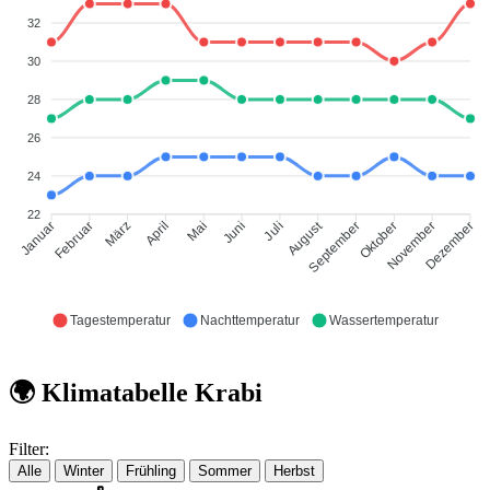
32
30
28
26
24
22
August
Februar
März
April
Mai
Juni
Juli
September
Oktober
November
Januar
Dezember
Tagestemperatur
Nachttemperatur
Wassertemperatur
🌍 Klimatabelle Krabi
Filter:
Alle
Winter
Frühling
Sommer
Herbst