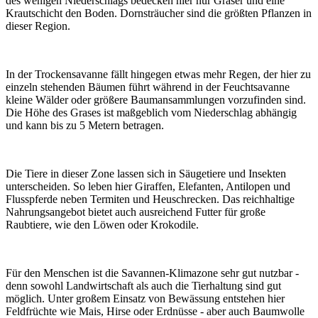
des wenigen Niederschlags bedecken hier nur Gräser und eine
Krautschicht den Boden. Dornsträucher sind die größten Pflanzen in
dieser Region.
In der Trockensavanne fällt hingegen etwas mehr Regen, der hier zu
einzeln stehenden Bäumen führt während in der Feuchtsavanne
kleine Wälder oder größere Baumansammlungen vorzufinden sind.
Die Höhe des Grases ist maßgeblich vom Niederschlag abhängig
und kann bis zu 5 Metern betragen.
Die Tiere in dieser Zone lassen sich in Säugetiere und Insekten
unterscheiden. So leben hier Giraffen, Elefanten, Antilopen und
Flusspferde neben Termiten und Heuschrecken. Das reichhaltige
Nahrungsangebot bietet auch ausreichend Futter für große
Raubtiere, wie den Löwen oder Krokodile.
Für den Menschen ist die Savannen-Klimazone sehr gut nutzbar -
denn sowohl Landwirtschaft als auch die Tierhaltung sind gut
möglich. Unter großem Einsatz von Bewässung entstehen hier
Feldfrüchte wie Mais, Hirse oder Erdnüsse - aber auch Baumwolle