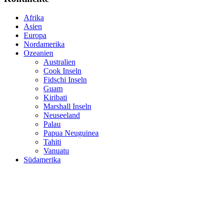
Afrika
Asien
Europa
Nordamerika
Ozeanien
Australien
Cook Inseln
Fidschi Inseln
Guam
Kiribati
Marshall Inseln
Neuseeland
Palau
Papua Neuguinea
Tahiti
Vanuatu
Südamerika