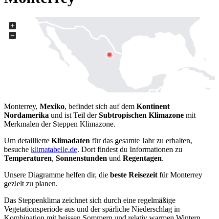
+
−
Monterrey,
Mexiko
, befindet sich auf dem
Kontinent
Nordamerika
und ist Teil der
Subtropischen Klimazone
mit
Merkmalen der Steppen Klimazone.
Um detaillierte
Klimadaten
für das gesamte Jahr zu erhalten,
besuche
klimatabelle.de
. Dort findest du Informationen zu
Temperaturen
,
Sonnenstunden
und
Regentagen
.
Unsere Diagramme helfen dir, die
beste Reisezeit
für Monterrey
gezielt zu planen.
Das Steppenklima zeichnet sich durch eine regelmäßige
Vegetationsperiode aus und der spärliche Niederschlag in
Kombination mit heissen Sommern und relativ warmen Wintern