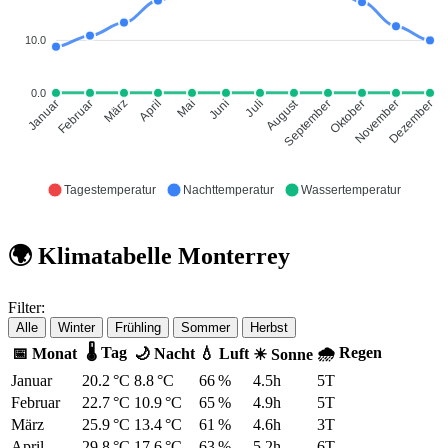
10.0
0.0
August
Januar
Februar
März
April
Mai
Juni
Juli
September
Oktober
November
Dezember
Tagestemperatur
Nachttemperatur
Wassertemperatur
🌍 Klimatabelle Monterrey
Filter:
Alle
Winter
Frühling
Sommer
Herbst
🌡 Tag
🌧 Regen
📅 Monat
🌙 Nacht
💧 Luft
☀ Sonne
Januar
20.2 °C
8.8 °C
66 %
4.5h
5T
Februar
22.7 °C
10.9 °C
65 %
4.9h
5T
März
25.9 °C
13.4 °C
61 %
4.6h
3T
April
29.8 °C
17.6 °C
63 %
5.2h
6T