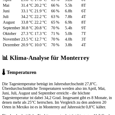
Mai
31.4 °C
20.2 °C
66 %
5.5h
8T
Juni
33.1 °C
21.9 °C
66 %
6.8h
6T
Juli
34.2 °C
22.2 °C
63 %
7.8h
4T
August
33.8 °C
22.2 °C
65 %
6.9h
8T
September
30.8 °C
20.8 °C
70 %
5.4h
9T
Oktober
27.3 °C
17.3 °C
71 %
5.0h
7T
November
23.5 °C
12.7 °C
70 %
4.0h
3T
Dezember
20.9 °C
10.0 °C
70 %
3.8h
4T
📊 Klima-Analyse für Monterrey
🌡 Temperaturen
Die Tagestemperatur beträgt im Jahresdurchschnitt 27,8°C.
Überdurchschnittliche Temperaturen werden also im April, Mai,
Juni, Juli, August und September erreicht - die höchste
Tagestemperatur ist dabei 34,2 Grad. Insgesamt gibt es 8 Monate, in
denen mehr als 25°C herrschen. Im Vergleich zu den anderen 20
Orten in Mexiko ist es in Monterrey auf Jahressicht 0,8°C kälter.