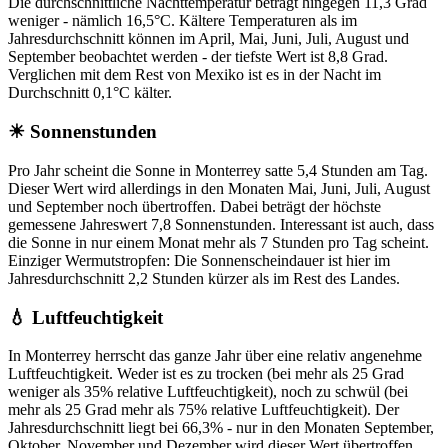
Die durchschnittliche Nachttemperatur beträgt hingegen 11,3 Grad
weniger - nämlich 16,5°C. Kältere Temperaturen als im
Jahresdurchschnitt können im April, Mai, Juni, Juli, August und
September beobachtet werden - der tiefste Wert ist 8,8 Grad.
Verglichen mit dem Rest von Mexiko ist es in der Nacht im
Durchschnitt 0,1°C kälter.
☀ Sonnenstunden
Pro Jahr scheint die Sonne in Monterrey satte 5,4 Stunden am Tag.
Dieser Wert wird allerdings in den Monaten Mai, Juni, Juli, August
und September noch übertroffen. Dabei beträgt der höchste
gemessene Jahreswert 7,8 Sonnenstunden. Interessant ist auch, dass
die Sonne in nur einem Monat mehr als 7 Stunden pro Tag scheint.
Einziger Wermutstropfen: Die Sonnenscheindauer ist hier im
Jahresdurchschnitt 2,2 Stunden kürzer als im Rest des Landes.
💧 Luftfeuchtigkeit
In Monterrey herrscht das ganze Jahr über eine relativ angenehme
Luftfeuchtigkeit. Weder ist es zu trocken (bei mehr als 25 Grad
weniger als 35% relative Luftfeuchtigkeit), noch zu schwül (bei
mehr als 25 Grad mehr als 75% relative Luftfeuchtigkeit). Der
Jahresdurchschnitt liegt bei 66,3% - nur in den Monaten September,
Oktober, November und Dezember wird dieser Wert übertroffen.