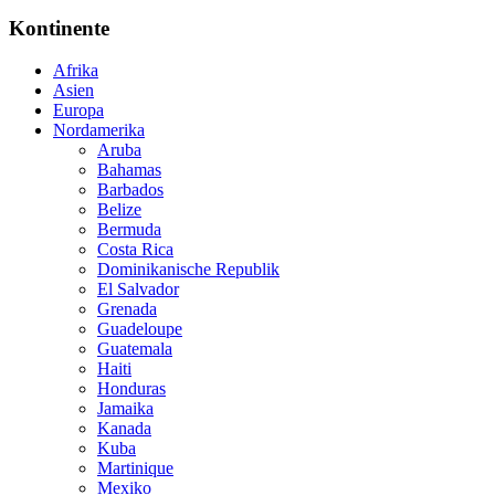
Kontinente
Afrika
Asien
Europa
Nordamerika
Aruba
Bahamas
Barbados
Belize
Bermuda
Costa Rica
Dominikanische Republik
El Salvador
Grenada
Guadeloupe
Guatemala
Haiti
Honduras
Jamaika
Kanada
Kuba
Martinique
Mexiko