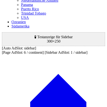
Niederländische Antillen
Panama
Puerto Rico
Trinidad Tobago
USA
Ozeanien
Südamerika
🧪 Testanzeige für Sidebar
300×250
[Auto AdSlot: sidebar]
[Page AdSlot: 6 / continent] [Sidebar AdSlot: 1 / sidebar]