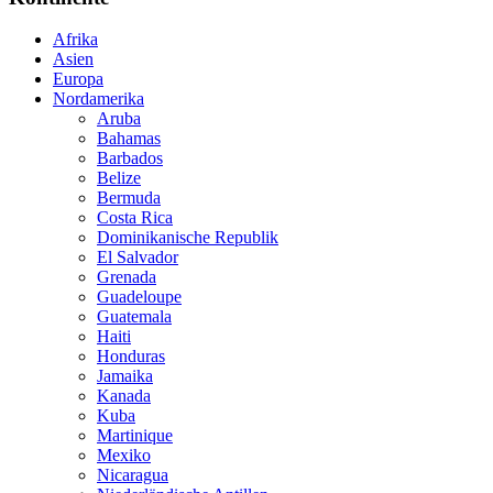
Afrika
Asien
Europa
Nordamerika
Aruba
Bahamas
Barbados
Belize
Bermuda
Costa Rica
Dominikanische Republik
El Salvador
Grenada
Guadeloupe
Guatemala
Haiti
Honduras
Jamaika
Kanada
Kuba
Martinique
Mexiko
Nicaragua