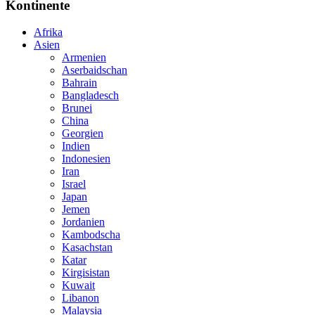
Kontinente
Afrika
Asien
Armenien
Aserbaidschan
Bahrain
Bangladesch
Brunei
China
Georgien
Indien
Indonesien
Iran
Israel
Japan
Jemen
Jordanien
Kambodscha
Kasachstan
Katar
Kirgisistan
Kuwait
Libanon
Malaysia