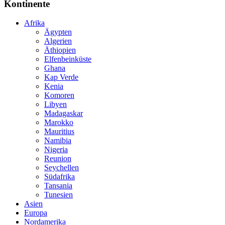
Kontinente
Afrika
Ägypten
Algerien
Äthiopien
Elfenbeinküste
Ghana
Kap Verde
Kenia
Komoren
Libyen
Madagaskar
Marokko
Mauritius
Namibia
Nigeria
Reunion
Seychellen
Südafrika
Tansania
Tunesien
Asien
Europa
Nordamerika