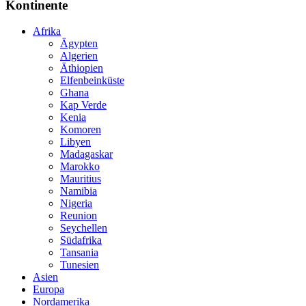
Kontinente
Afrika
Ägypten
Algerien
Äthiopien
Elfenbeinküste
Ghana
Kap Verde
Kenia
Komoren
Libyen
Madagaskar
Marokko
Mauritius
Namibia
Nigeria
Reunion
Seychellen
Südafrika
Tansania
Tunesien
Asien
Europa
Nordamerika